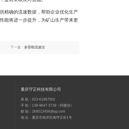
供精确的流速数据，帮助企业优化生产
性能将进一步提升，为矿山生产带来更
下一篇：
多普勒流速仪
重庆守正科技有限公司
座 机：023-61987002
手 机：139-9647-3738（同微信）
邮 箱：269513456@qq.com
地 址：重庆市南岸区南坪正街1号